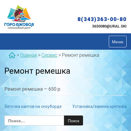
Skip
to
content
8(343)363-00-80
3630080@URAL.SKI
Меню
>
Главная
>
Сервис
>
Ремонт ремешка
Ремонт ремешка
Ремонт ремешка — 650 р.
Навигация
Заточка кантов на сноуборде
Установка/замена крепежа
по
Найти:
записям