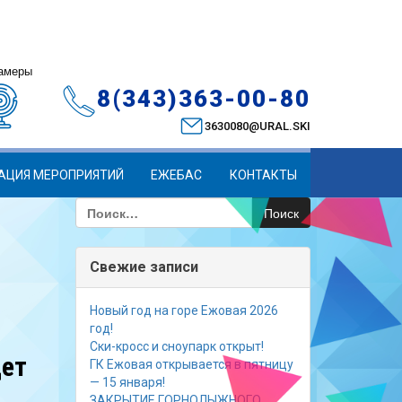
амеры
8(343)363-00-80
3630080@URAL.SKI
АЦИЯ МЕРОПРИЯТИЙ
ЕЖЕБАС
КОНТАКТЫ
Найти:
Свежие записи
Новый год на горе Ежовая 2026
год!
Ски-кросс и сноупарк открыт!
ет
ГК Ежовая открывается в пятницу
— 15 января!
ЗАКРЫТИЕ ГОРНОЛЫЖНОГО