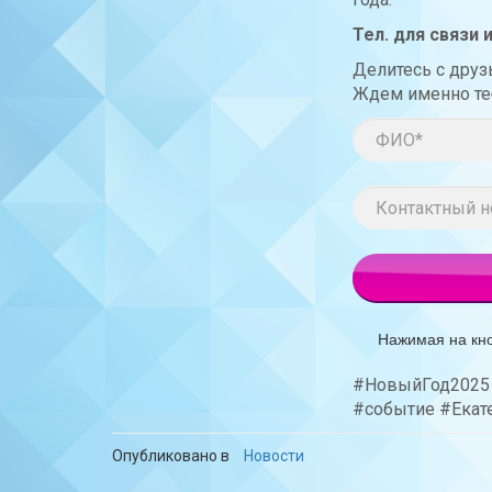
Тел. для связи и
Делитесь с друз
Ждем именно те
Нажимая на кн
#НовыйГод2025 
#событие #Екат
Опубликовано в
Новости