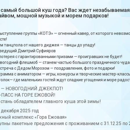
 самый большой куш года? Вас ждет незабываемая
айвом, мощной музыкой и морем подарков!
ыступление группы «КОТЭ» — огненный кавер, от которого невозм
сте!
м танцпола от нашего диджея — танцы до упаду!
 ведущий Дмитрий Суфияров
лотерея с гарантированными призами — проигравших не будет!
вогодний флешмоб — станем частью большого праздничного чуда
стреча с Дедом Морозом — поздравления, фото и подарки!
грамма с аниматором — игры, конкурсы и творческие мастер-класс
голок— где маленьких гостей ждут сладкие угощения и море радос
 — НОВОГОДНИЙ ДЖЕКПОТ!
ПАСС НА ГОРЕ ЕЖОВОЙ!
 стань обладателем главного куша этой зимы!
 декабря 2025 год
жный комплекс «Гора Ежовая»
упны пакетные предложения с проживанием с 31.12.25 по 2