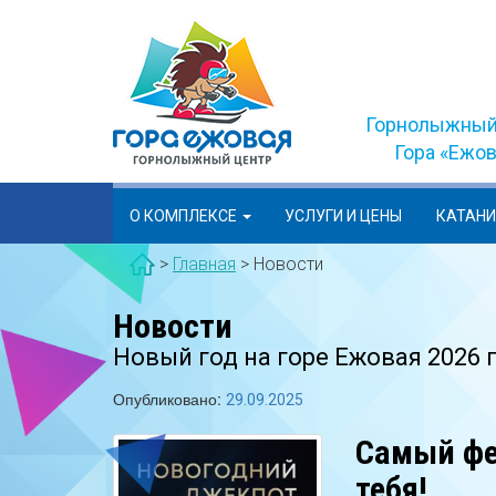
Skip
to
content
Горнолыжный
Гора «Ежо
О КОМПЛЕКСЕ
УСЛУГИ И ЦЕНЫ
КАТАН
>
Главная
>
Новости
Новости
Новый год на горе Ежовая 2026 г
Опубликовано:
29.09.2025
Самый фе
тебя!