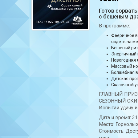
Готов сорвать
с бешеным др
В программе:
Фееричное в
сидеть на ме
Бешеный рит
Энергичный
Новогодняя 
Массовый но
Волшебная в
Детская про
Сказочный у
ГЛАВНЫЙ ПРИЗ
СЕЗОННЫЙ СКИ-
Испытай удачу и
Дата и время: 31
Место: Горнолы
Стоимость: Дост
года.