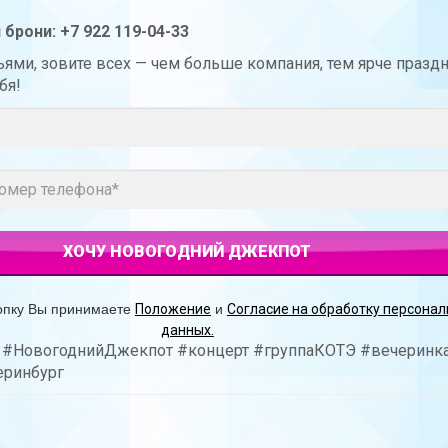
 брони: +7 922 119-04-33
ьями, зовите всех — чем больше компания, тем ярче празд
бя!
опку Вы принимаете
и
Положение
Согласие на обработку персона
данных.
#НовогоднийДжекпот #концерт #группаКОТЭ #вечеринк
еринбург