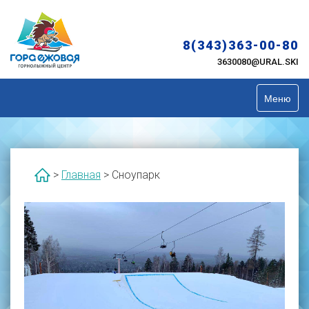
Skip
to
content
8(343)363-00-80
3630080@URAL.SKI
Меню
>
Главная
>
Сноупарк