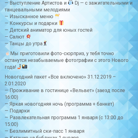
— Выступление Артистов и
Dj — с зажигательными и
танцевальными мелодиями
— Изысканное меню
— Конкурсы и подарки
— Детский аниматор для юных гостей
— Салют
— Танцы до утра
Мы приготовили фото-сюрприз, у тебя точно
останутся незабываемые фотографии с этого Нового
года!
Новогодний пакет «Все включено» 31.12.2019 –
2.01.2020
— Проживание в гостинице «Вельвет» (заезд после
16:00)
— Яркая новогодняя ночь (программа + банкет)
— Подарки
— Развлекательная программа 1 января (с 13:00 до
15:00)
— Безлимитный ски-пасс 1 января
— Катание на бубликах 1 января