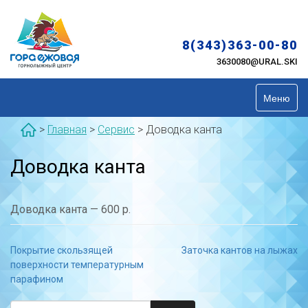
Skip
to
content
8(343)363-00-80
3630080@URAL.SKI
Меню
>
Главная
>
Сервис
>
Доводка канта
Доводка канта
Доводка канта — 600 р.
Навигация
Покрытие скользящей
Заточка кантов на лыжах
по
поверхности температурным
записям
парафином
Найти: