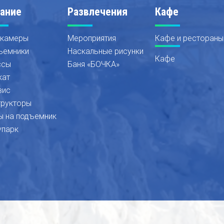
ание
Развлечения
Кафе
 камеры
Мероприятия
Кафе и рестораны
ъемники
Наскальные рисунки
Кафе
ссы
Баня «БОЧКА»
кат
вис
трукторы
ы на подъемник
упарк