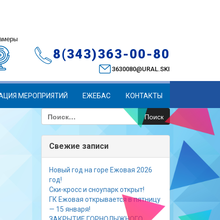
амеры
8(343)363-00-80
3630080@URAL.SKI
АЦИЯ МЕРОПРИЯТИЙ
ЕЖЕБАС
КОНТАКТЫ
Найти:
Свежие записи
Новый год на горе Ежовая 2026
год!
Ски-кросс и сноупарк открыт!
ГК Ежовая открывается в пятницу
— 15 января!
ЗАКРЫТИЕ ГОРНОЛЫЖНОГО