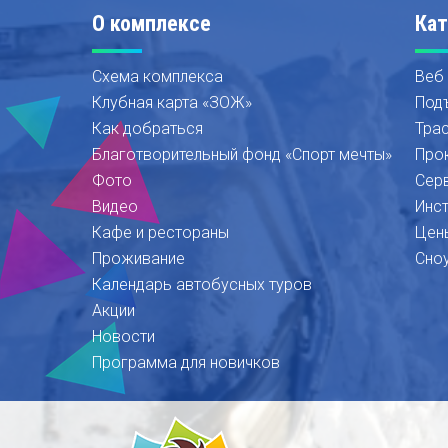
О комплексе
Кат
Схема комплекса
Веб
Клубная карта «ЗОЖ»
Под
Как добраться
Тра
Благотворительный фонд «Спорт мечты»
Про
Фото
Сер
Видео
Инс
Кафе и рестораны
Цен
Проживание
Сно
Календарь автобусных туров
Акции
Новости
Программа для новичков