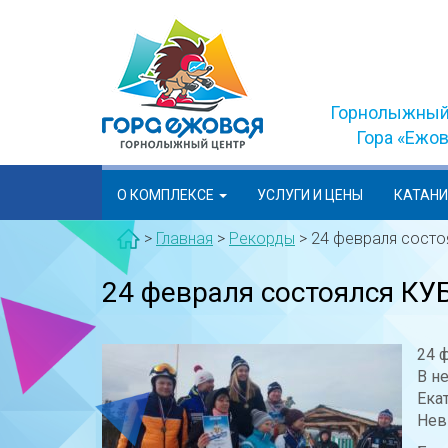
Skip
to
content
Горнолыжный
Гора «Ежо
О КОМПЛЕКСЕ
УСЛУГИ И ЦЕНЫ
КАТАН
>
Главная
>
Рекорды
>
24 февраля сост
24 февраля состоялся К
24 
В н
Ека
Нев