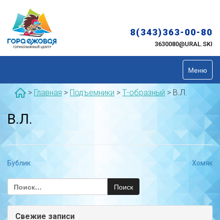
Skip
to
content
8(343)363-00-80
3630080@URAL.SKI
Меню
>
Главная
>
Подъемники
>
Т-образный
>
В.Л.
В.Л.
Навигация
Бублик
Хомяк
по
Найти:
записям
Свежие записи