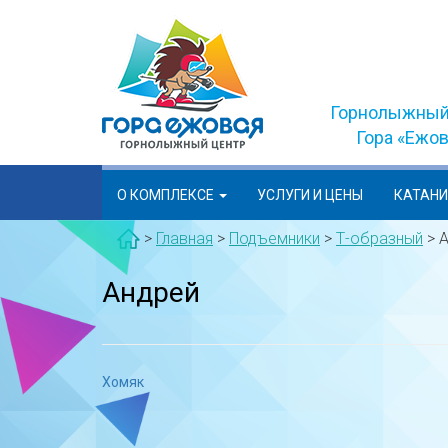
Skip
to
content
Горнолыжный
Гора «Ежо
О КОМПЛЕКСЕ
УСЛУГИ И ЦЕНЫ
КАТАН
>
Главная
>
Подъемники
>
Т-образный
>
А
Андрей
Навигация
Хомяк
по