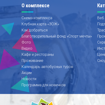
О комплексе
Кат
Схема комплекса
Веб
Клубная карта «ЗОЖ»
Под
Как добраться
Тра
Благотворительный фонд «Спорт мечты»
Про
Фото
Сер
Видео
Инс
Кафе и рестораны
Цен
Проживание
Сно
Календарь автобусных туров
Акции
Новости
Программа для новичков