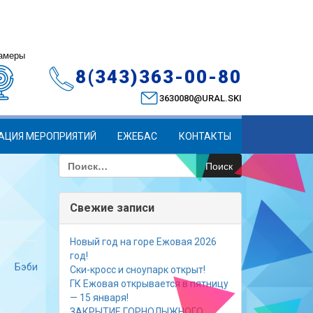
амеры
8(343)363-00-80
3630080@URAL.SKI
АЦИЯ МЕРОПРИЯТИЙ
ЕЖЕБАС
КОНТАКТЫ
Найти:
Свежие записи
Новый год на горе Ежовая 2026
год!
Бэби
Ски-кросс и сноупарк открыт!
ГК Ежовая открывается в пятницу
— 15 января!
ЗАКРЫТИЕ ГОРНОЛЫЖНОГО