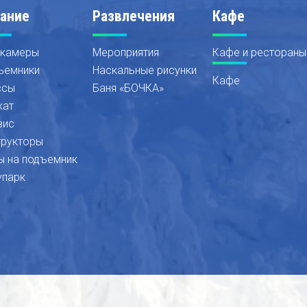
ание
Развлечения
Кафе
 камеры
Мероприятия
Кафе и рестораны
ъемники
Наскальные рисунки
Кафе
ссы
Баня «БОЧКА»
кат
вис
трукторы
ы на подъемник
упарк