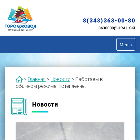
Skip
to
content
8(343)363-00-80
3630080@URAL.SKI
Меню
>
Главная
>
Новости
>
Работаем в
обычном режиме, потепление!
Новости