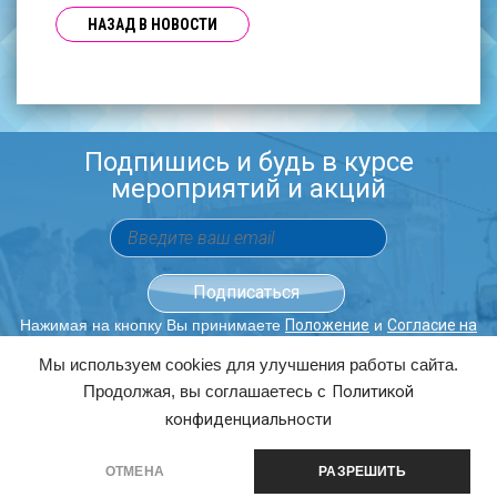
НАЗАД В НОВОСТИ
Подпишись и будь в курсе
мероприятий и акций
Нажимая на кнопку Вы принимаете
и
Положение
Согласие на
обработку персональных данных.
Мы используем cookies для улучшения работы сайта.
Продолжая, вы соглашаетесь с
Политикой
ОБРАТНЫЙ ЗВОНОК
конфиденциальности
8(343)363-00-80
3630080@URAL.SKI
ОТМЕНА
РАЗРЕШИТЬ