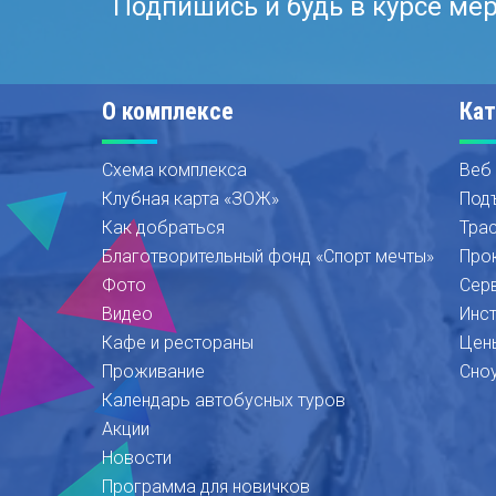
Подпишись и будь в курсе ме
О комплексе
Кат
Схема комплекса
Веб
Клубная карта «ЗОЖ»
Под
Как добраться
Тра
Благотворительный фонд «Спорт мечты»
Про
Фото
Сер
Видео
Инс
Кафе и рестораны
Цен
Проживание
Сно
Календарь автобусных туров
Акции
Новости
Программа для новичков