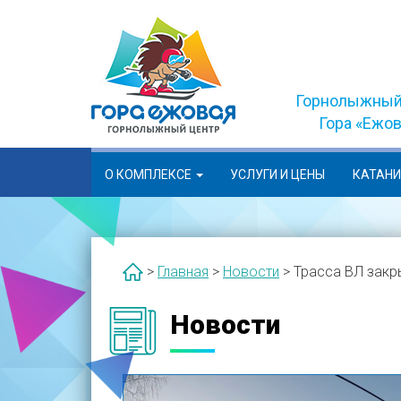
Skip
to
content
Горнолыжный
Гора «Ежо
О КОМПЛЕКСЕ
УСЛУГИ И ЦЕНЫ
КАТАН
>
Главная
>
Новости
>
Трасса ВЛ закры
Новости