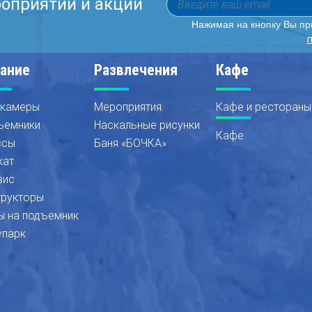
роприятий и акций
Нажимая на кнопку Вы п
ание
Развлечения
Кафе
 камеры
Мероприятия
Кафе и рестораны
ъемники
Наскальные рисунки
Кафе
ссы
Баня «БОЧКА»
кат
вис
трукторы
ы на подъемник
упарк