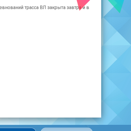
евнований трасса ВЛ закрыта завтра и в