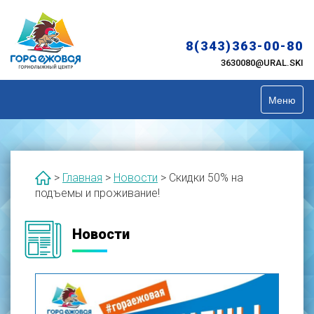
Skip
to
content
8(343)363-00-80
3630080@URAL.SKI
Меню
>
Главная
>
Новости
>
Скидки 50% на
подъемы и проживание!
Новости