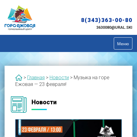
Skip
to
content
8(343)363-00-80
3630080@URAL.SKI
Меню
>
Главная
>
Новости
>
Музыка на горе
Ежовая — 23 февраля!
Новости