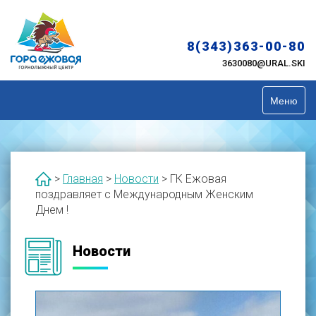
Skip
to
content
8(343)363-00-80
3630080@URAL.SKI
Меню
>
Главная
>
Новости
>
ГК Ежовая
поздравляет с Международным Женским
Днем !
Новости