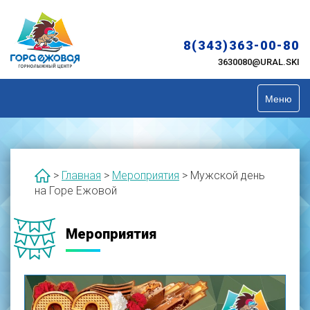
Skip
to
content
8(343)363-00-80
3630080@URAL.SKI
Меню
>
Главная
>
Мероприятия
>
Мужской день
на Горе Ежовой
Мероприятия