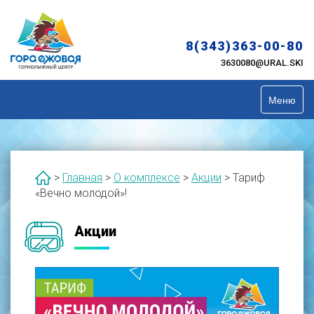
Skip
to
content
8(343)363-00-80
3630080@URAL.SKI
Меню
>
Главная
>
О комплексе
>
Акции
>
Тариф
«Вечно молодой»!
Акции